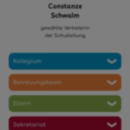
Constanze
Schwalm
gewählte Vertreterin
der Schulleitung
Kollegium
Betreuungsteam
Eltern
Sekretariat