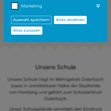
Marketing
Hier gibt es detaillierte Informationen über
die Osterbachschule und wir stellen unser
Auswahl speichern
Alles ablehnen
tolles Team vor.
Alles zulassen
Unsere Schule
Unsere Schule liegt im Wohngebiet Osterbach
sowie in unmittelbarer Nähe der Stadtmitte
von Homberg und gehört zum Schulzentrum
Osterbach.
Unser Schulgelände vermittelt den Eindruck