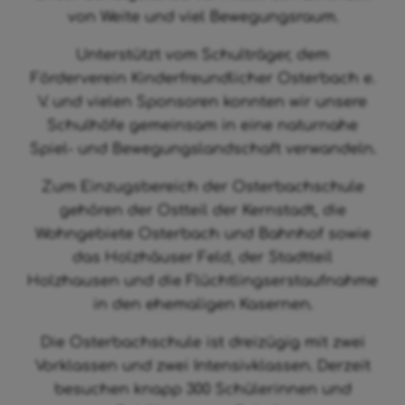
von Weite und viel Bewegungsraum.
Unterstützt vom Schulträger, dem
Förderverein Kinderfreundlicher Osterbach e.
V. und vielen Sponsoren konnten wir unsere
Schulhöfe gemeinsam in eine naturnahe
Spiel- und Bewegungslandschaft verwandeln.
Zum Einzugsbereich der Osterbachschule
gehören der Ostteil der Kernstadt, die
Wohngebiete Osterbach und Bahnhof sowie
das Holzhäuser Feld, der Stadtteil
Holzhausen und die Flüchtlingserstaufnahme
in den ehemaligen Kasernen.
Die Osterbachschule ist dreizügig mit zwei
Vorklassen und zwei Intensivklassen. Derzeit
besuchen knapp 300 Schülerinnen und