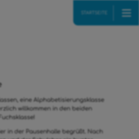
STARTSEITE
e
lassen, eine Alphabetisierungsklasse
erzlich willkommen in den beiden
Fuchsklasse!
er in der Pausenhalle begrüßt. Nach