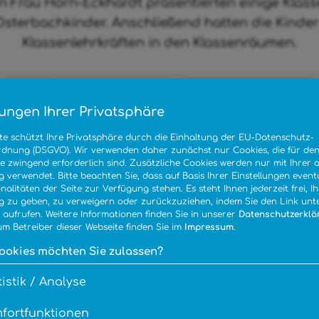
in Frau Horn-Eckhardt präsentierten einige Klas
erbachkinder. Anschließend hatten die Kinder i
Klassenlehrkräften in den Klassenräumen.
lungen Ihrer Privatsphäre
te schützt Ihre Privatsphäre durch die Einhaltung der EU-Datenschutz-
dnung (DSGVO). Wir verwenden daher zunächst nur Cookies, die für den
e zwingend erforderlich sind. Zusätzliche Cookies werden nur mit Ihrer 
verwendet. Bitte beachten Sie, dass auf Basis Ihrer Einstellungen eventu
onalitäten der Seite zur Verfügung stehen. Es steht Ihnen jederzeit frei, I
 zu geben, zu verweigern oder zurückzuziehen, indem Sie den Link unt
e aufrufen. Weitere Informationen finden Sie in unserer
Datenschutzerklä
m Betreiber dieser Webseite finden Sie im
Impressum
.
ookies möchten Sie zulassen?
tistik / Analyse
fortfunktionen