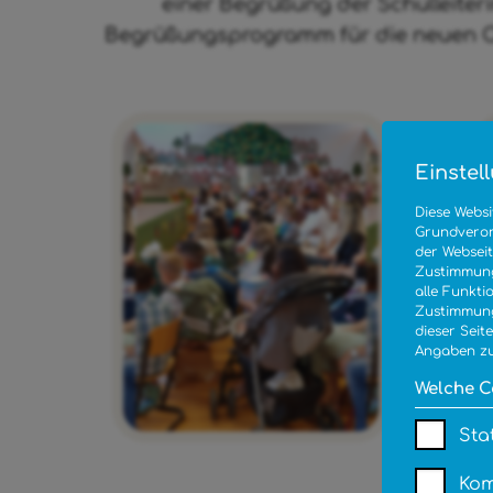
einer Begrüßung der Schulleiter
Begrüßungsprogramm für die neuen Ost
Einstel
Diese Websi
Grundveror
der Webseit
Zustimmung 
alle Funkti
Zustimmung
dieser Seit
Angaben zu
Welche C
Sta
Kom