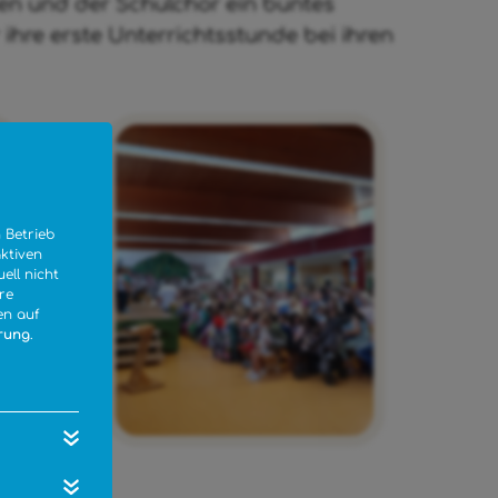
sen und der Schulchor ein buntes
hre erste Unterrichtsstunde bei ihren
 Betrieb
aktiven
ell nicht
hre
en auf
rung
.