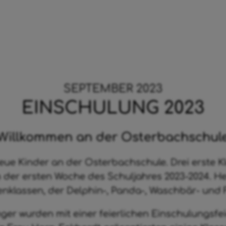
SEPTEMBER 2023
EINSCHULUNG 2023
Willkommen an der Osterbachschul
neue Kinder an der Osterbachschule. Drei erste K
n der ersten Woche des Schuljahres 2023-2024. H
nklassen, der Delphin-, Panda-, Waschbär- und 
er wurden mit einer feierlichen Einschulungsfei