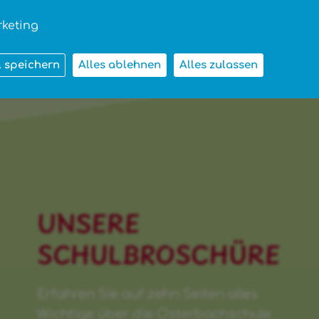
keting
 speichern
Alles ablehnen
Alles zulassen
UNSERE
SCHULBROSCHÜRE
Erfahren Sie auf zehn Seiten alles
Wichtige über die Osterbachschule