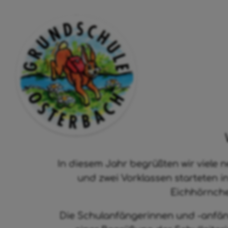
In diesem Jahr begrüßten wir viele 
und zwei Vorklassen starteten i
Eichhörnche
Die Schulanfängerinnen und -anfäng